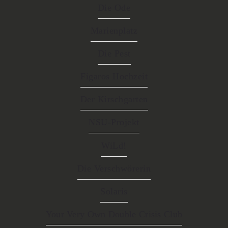
Die Ode
Marienplatz
Die Pest
Figaros Hochzeit
Der Kirschgarten
NSU-Projekt
WiLd!
Die Verschwörerin
Solaris
Your Very Own Double Crisis Club