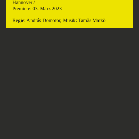
Hannover /
Premiere: 03. März 2023
Regie: András Dömötör, Musik: Tamàs Matkò