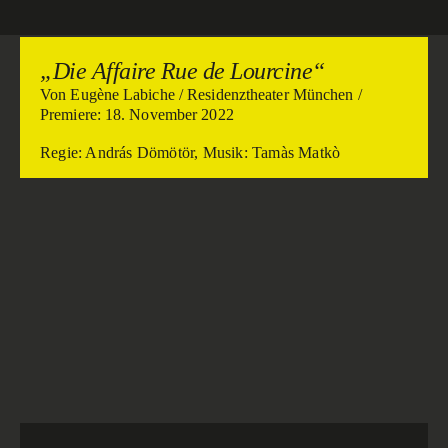
„Die Affaire Rue de Lourcine“
Von Eugène Labiche / Residenztheater München /
Premiere: 18. November 2022
Regie: András Dömötör, Musik: Tamàs Matkò
Pressestimmen
Lustig, wir sind Mörder
…“Unter der aufgebockten Bühne ahnen wir einen
düsteren Keller, in dem wir später noch Zeit
verbringen werden und der ein schönes Sinnbild