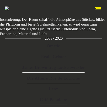
Bühnenbild Werkschau
Das Bühnenbild ist eine Entscheidung für die Setzung der
Inszenierung. Der Raum schafft die Atmosphäre des Stückes, bildet
die Plattform und bietet Spielmöglichkeiten, er wird quasi zum
Mitspieler. Seine eigene Qualität ist die Autonomie von Form,
Proportion, Material und Licht.
2008 - 2026
Orestie
Reale Geister
James Brown trug Lockenwickler
Die Affaire Rue de Lourcine
Lenz
Café Populaire